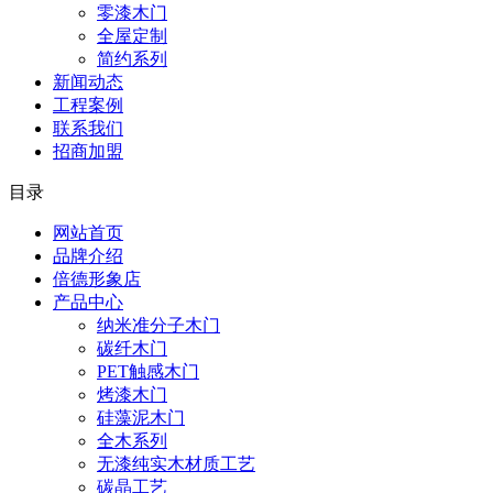
零漆木门
全屋定制
简约系列
新闻动态
工程案例
联系我们
招商加盟
目录
网站首页
品牌介绍
倍德形象店
产品中心
纳米准分子木门
碳纤木门
PET触感木门
烤漆木门
硅藻泥木门
全木系列
无漆纯实木材质工艺
碳晶工艺