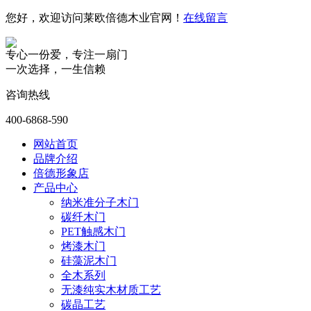
您好，欢迎访问莱欧倍德木业官网！
在线留言
专心一份爱，专注一扇门
一次选择，一生信赖
咨询热线
400-6868-590
网站首页
品牌介绍
倍德形象店
产品中心
纳米准分子木门
碳纤木门
PET触感木门
烤漆木门
硅藻泥木门
全木系列
无漆纯实木材质工艺
碳晶工艺