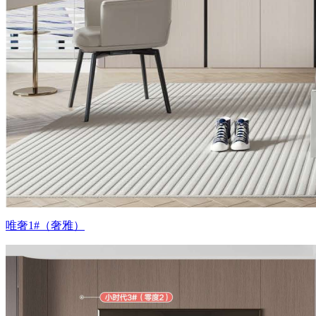
唯奢1#（奢雅）