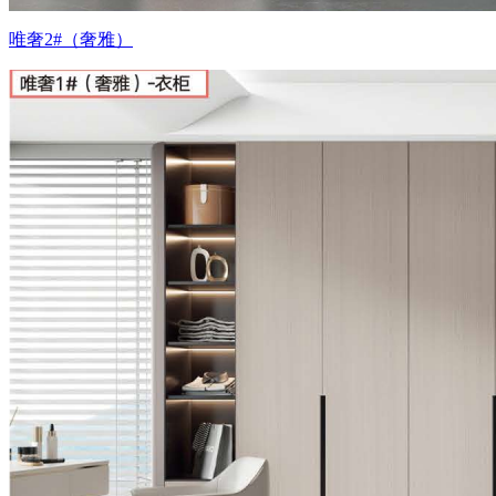
唯奢2#（奢雅）