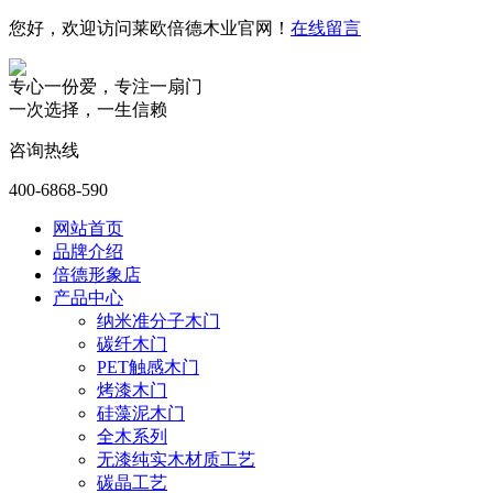
您好，欢迎访问莱欧倍德木业官网！
在线留言
专心一份爱，专注一扇门
一次选择，一生信赖
咨询热线
400-6868-590
网站首页
品牌介绍
倍德形象店
产品中心
纳米准分子木门
碳纤木门
PET触感木门
烤漆木门
硅藻泥木门
全木系列
无漆纯实木材质工艺
碳晶工艺