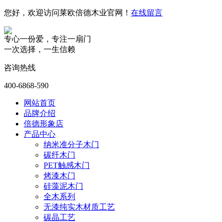
您好，欢迎访问莱欧倍德木业官网！
在线留言
专心一份爱，专注一扇门
一次选择，一生信赖
咨询热线
400-6868-590
网站首页
品牌介绍
倍德形象店
产品中心
纳米准分子木门
碳纤木门
PET触感木门
烤漆木门
硅藻泥木门
全木系列
无漆纯实木材质工艺
碳晶工艺