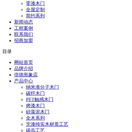
零漆木门
全屋定制
简约系列
新闻动态
工程案例
联系我们
招商加盟
目录
网站首页
品牌介绍
倍德形象店
产品中心
纳米准分子木门
碳纤木门
PET触感木门
烤漆木门
硅藻泥木门
全木系列
无漆纯实木材质工艺
碳晶工艺