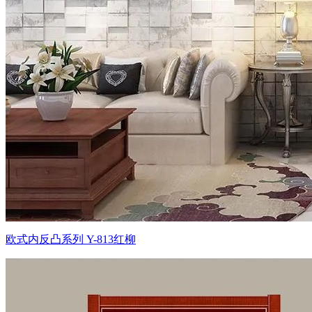
欧式内反凸系列 Y-813红柳