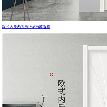
欧式内反凸系列 Y-829苏香桐