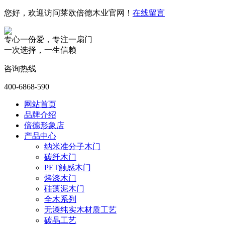
您好，欢迎访问莱欧倍德木业官网！
在线留言
专心一份爱，专注一扇门
一次选择，一生信赖
咨询热线
400-6868-590
网站首页
品牌介绍
倍德形象店
产品中心
纳米准分子木门
碳纤木门
PET触感木门
烤漆木门
硅藻泥木门
全木系列
无漆纯实木材质工艺
碳晶工艺