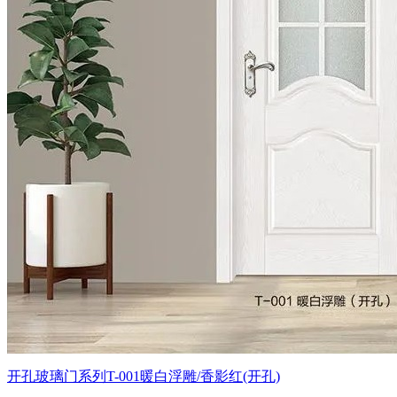
开孔玻璃门系列T-001暖白浮雕/香影红(开孔)