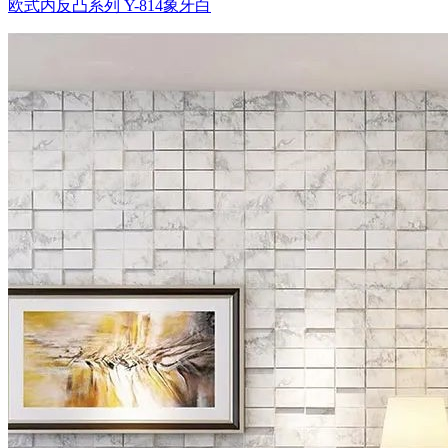
欧式内反凸系列 Y-814象牙白