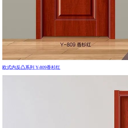
欧式内反凸系列 Y-809香杉红