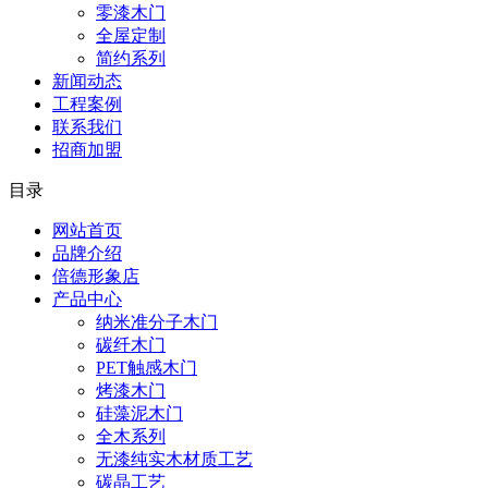
零漆木门
全屋定制
简约系列
新闻动态
工程案例
联系我们
招商加盟
目录
网站首页
品牌介绍
倍德形象店
产品中心
纳米准分子木门
碳纤木门
PET触感木门
烤漆木门
硅藻泥木门
全木系列
无漆纯实木材质工艺
碳晶工艺