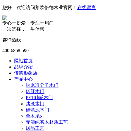
您好，欢迎访问莱欧倍德木业官网！
在线留言
专心一份爱，专注一扇门
一次选择，一生信赖
咨询热线
400-6868-590
网站首页
品牌介绍
倍德形象店
产品中心
纳米准分子木门
碳纤木门
PET触感木门
烤漆木门
硅藻泥木门
全木系列
无漆纯实木材质工艺
碳晶工艺