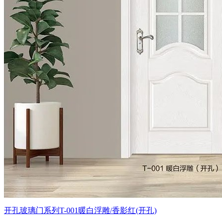
开孔玻璃门系列T-001暖白浮雕/香影红(开孔)