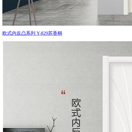
欧式内反凸系列 Y-829苏香桐