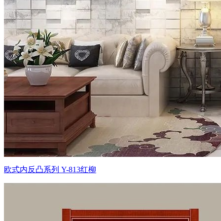
欧式内反凸系列 Y-813红柳