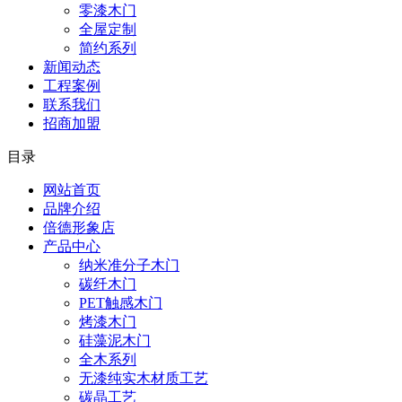
零漆木门
全屋定制
简约系列
新闻动态
工程案例
联系我们
招商加盟
目录
网站首页
品牌介绍
倍德形象店
产品中心
纳米准分子木门
碳纤木门
PET触感木门
烤漆木门
硅藻泥木门
全木系列
无漆纯实木材质工艺
碳晶工艺