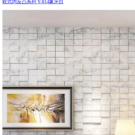
欧式内反凸系列 Y-814象牙白