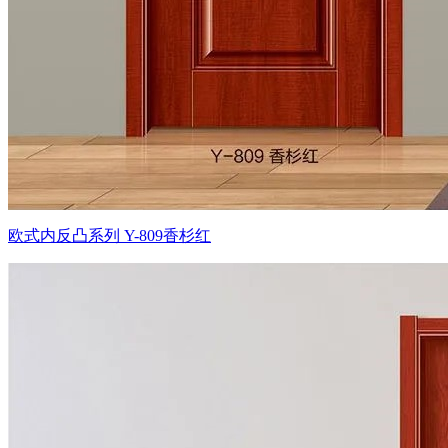
欧式内反凸系列 Y-809香杉红