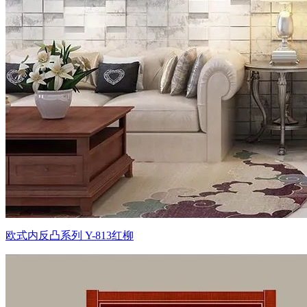
欧式内反凸系列 Y-813红柳