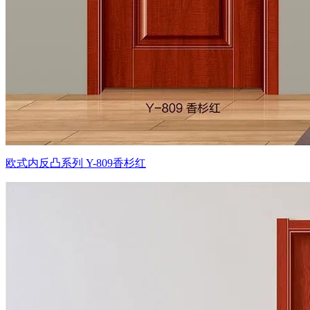
欧式内反凸系列 Y-809香杉红