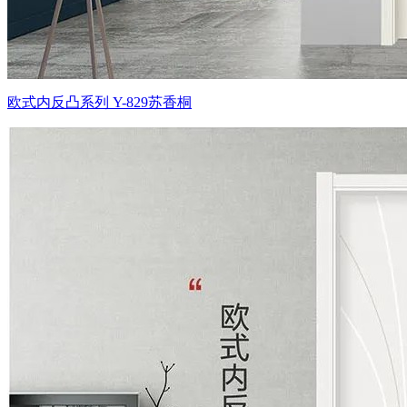
欧式内反凸系列 Y-829苏香桐