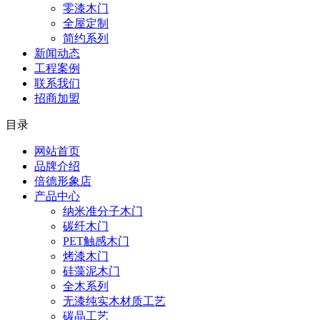
零漆木门
全屋定制
简约系列
新闻动态
工程案例
联系我们
招商加盟
目录
网站首页
品牌介绍
倍德形象店
产品中心
纳米准分子木门
碳纤木门
PET触感木门
烤漆木门
硅藻泥木门
全木系列
无漆纯实木材质工艺
碳晶工艺