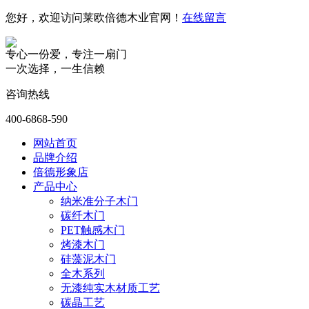
您好，欢迎访问莱欧倍德木业官网！
在线留言
专心一份爱，专注一扇门
一次选择，一生信赖
咨询热线
400-6868-590
网站首页
品牌介绍
倍德形象店
产品中心
纳米准分子木门
碳纤木门
PET触感木门
烤漆木门
硅藻泥木门
全木系列
无漆纯实木材质工艺
碳晶工艺