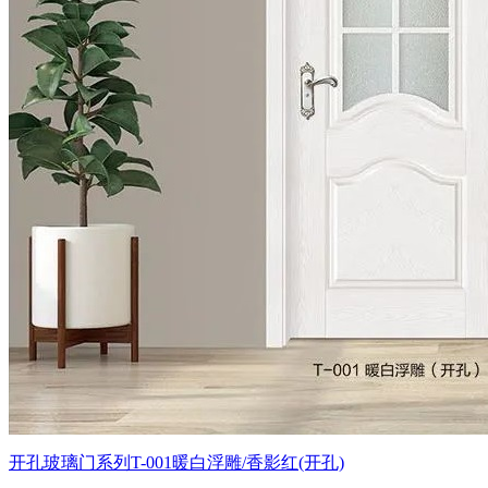
开孔玻璃门系列T-001暖白浮雕/香影红(开孔)