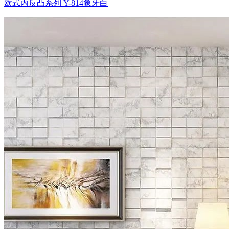
欧式内反凸系列 Y-814象牙白