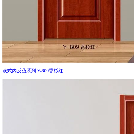
欧式内反凸系列 Y-809香杉红