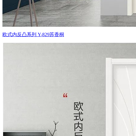
欧式内反凸系列 Y-829苏香桐