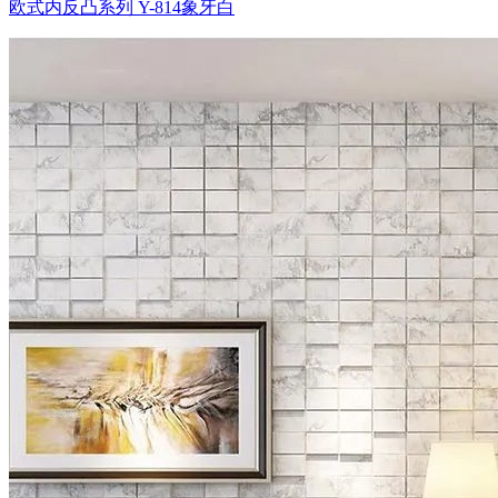
欧式内反凸系列 Y-814象牙白