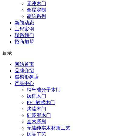
零漆木门
全屋定制
简约系列
新闻动态
工程案例
联系我们
招商加盟
目录
网站首页
品牌介绍
倍德形象店
产品中心
纳米准分子木门
碳纤木门
PET触感木门
烤漆木门
硅藻泥木门
全木系列
无漆纯实木材质工艺
碳晶工艺