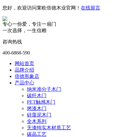
您好，欢迎访问莱欧倍德木业官网！
在线留言
专心一份爱，专注一扇门
一次选择，一生信赖
咨询热线
400-6868-590
网站首页
品牌介绍
倍德形象店
产品中心
纳米准分子木门
碳纤木门
PET触感木门
烤漆木门
硅藻泥木门
全木系列
无漆纯实木材质工艺
碳晶工艺