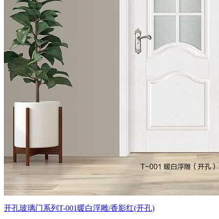
开孔玻璃门系列T-001暖白浮雕/香影红(开孔)