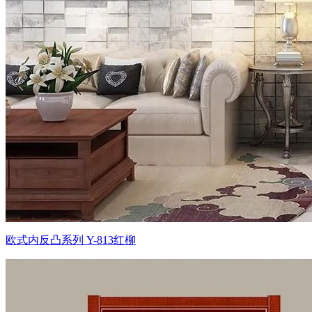
欧式内反凸系列 Y-813红柳