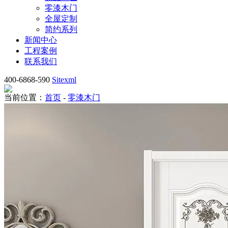
零漆木门
全屋定制
简约系列
新闻中心
工程案例
联系我们
400-6868-590
Sitexml
当前位置：
首页
-
零漆木门