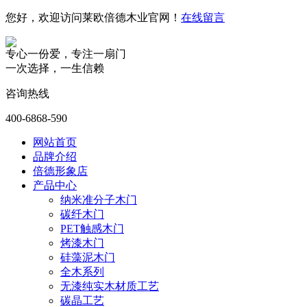
您好，欢迎访问莱欧倍德木业官网！
在线留言
专心一份爱，专注一扇门
一次选择，一生信赖
咨询热线
400-6868-590
网站首页
品牌介绍
倍德形象店
产品中心
纳米准分子木门
碳纤木门
PET触感木门
烤漆木门
硅藻泥木门
全木系列
无漆纯实木材质工艺
碳晶工艺