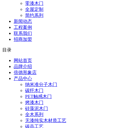
零漆木门
全屋定制
简约系列
新闻动态
工程案例
联系我们
招商加盟
目录
网站首页
品牌介绍
倍德形象店
产品中心
纳米准分子木门
碳纤木门
PET触感木门
烤漆木门
硅藻泥木门
全木系列
无漆纯实木材质工艺
碳晶工艺