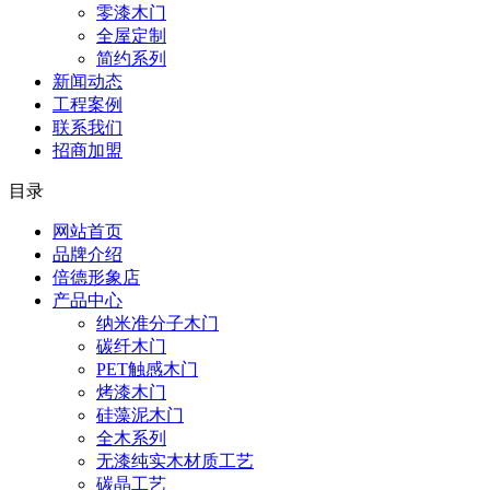
零漆木门
全屋定制
简约系列
新闻动态
工程案例
联系我们
招商加盟
目录
网站首页
品牌介绍
倍德形象店
产品中心
纳米准分子木门
碳纤木门
PET触感木门
烤漆木门
硅藻泥木门
全木系列
无漆纯实木材质工艺
碳晶工艺