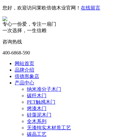
您好，欢迎访问莱欧倍德木业官网！
在线留言
专心一份爱，专注一扇门
一次选择，一生信赖
咨询热线
400-6868-590
网站首页
品牌介绍
倍德形象店
产品中心
纳米准分子木门
碳纤木门
PET触感木门
烤漆木门
硅藻泥木门
全木系列
无漆纯实木材质工艺
碳晶工艺