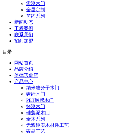
零漆木门
全屋定制
简约系列
新闻动态
工程案例
联系我们
招商加盟
目录
网站首页
品牌介绍
倍德形象店
产品中心
纳米准分子木门
碳纤木门
PET触感木门
烤漆木门
硅藻泥木门
全木系列
无漆纯实木材质工艺
碳晶工艺