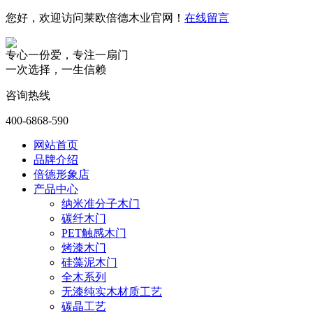
您好，欢迎访问莱欧倍德木业官网！
在线留言
专心一份爱，专注一扇门
一次选择，一生信赖
咨询热线
400-6868-590
网站首页
品牌介绍
倍德形象店
产品中心
纳米准分子木门
碳纤木门
PET触感木门
烤漆木门
硅藻泥木门
全木系列
无漆纯实木材质工艺
碳晶工艺