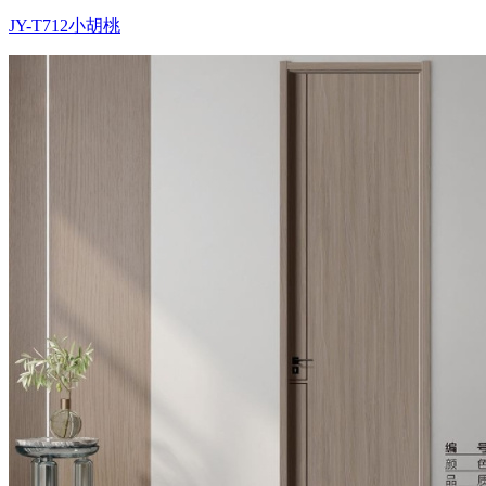
JY-T712小胡桃