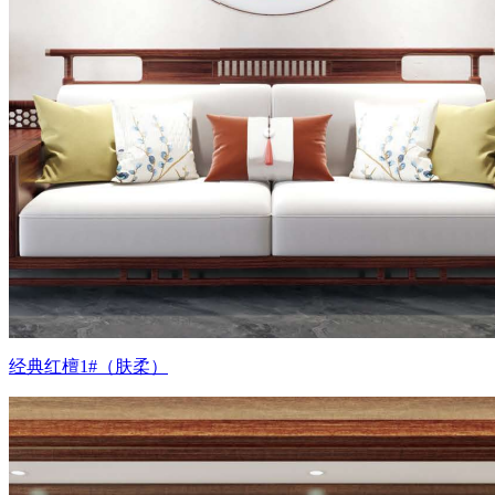
经典红檀1#（肤柔）