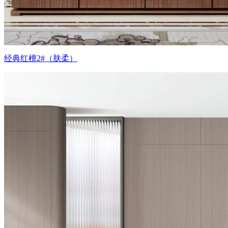
经典红檀2#（肤柔）