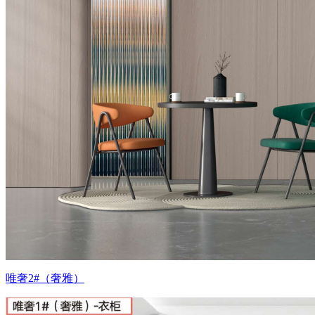
唯奢2#（奢雅）