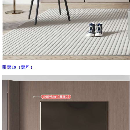
唯奢1#（奢雅）