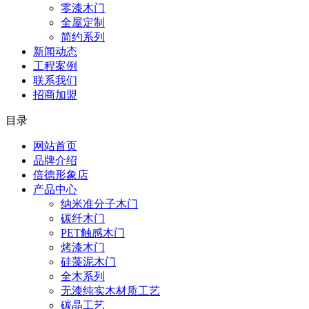
零漆木门
全屋定制
简约系列
新闻动态
工程案例
联系我们
招商加盟
目录
网站首页
品牌介绍
倍德形象店
产品中心
纳米准分子木门
碳纤木门
PET触感木门
烤漆木门
硅藻泥木门
全木系列
无漆纯实木材质工艺
碳晶工艺