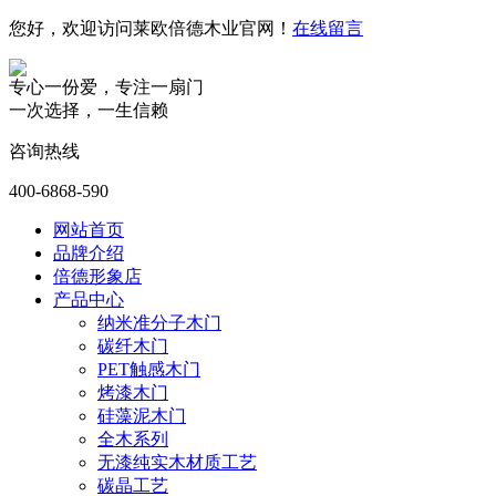
您好，欢迎访问莱欧倍德木业官网！
在线留言
专心一份爱，专注一扇门
一次选择，一生信赖
咨询热线
400-6868-590
网站首页
品牌介绍
倍德形象店
产品中心
纳米准分子木门
碳纤木门
PET触感木门
烤漆木门
硅藻泥木门
全木系列
无漆纯实木材质工艺
碳晶工艺