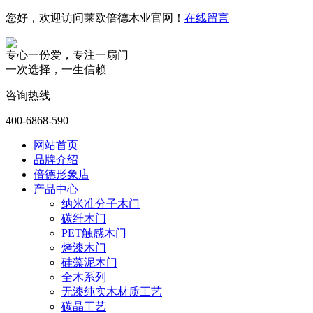
您好，欢迎访问莱欧倍德木业官网！
在线留言
专心一份爱，专注一扇门
一次选择，一生信赖
咨询热线
400-6868-590
网站首页
品牌介绍
倍德形象店
产品中心
纳米准分子木门
碳纤木门
PET触感木门
烤漆木门
硅藻泥木门
全木系列
无漆纯实木材质工艺
碳晶工艺