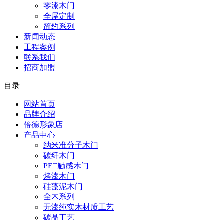
零漆木门
全屋定制
简约系列
新闻动态
工程案例
联系我们
招商加盟
目录
网站首页
品牌介绍
倍德形象店
产品中心
纳米准分子木门
碳纤木门
PET触感木门
烤漆木门
硅藻泥木门
全木系列
无漆纯实木材质工艺
碳晶工艺