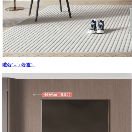
唯奢1#（奢雅）