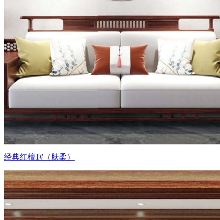
经典红檀1#（肤柔）