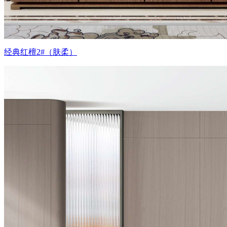
经典红檀2#（肤柔）