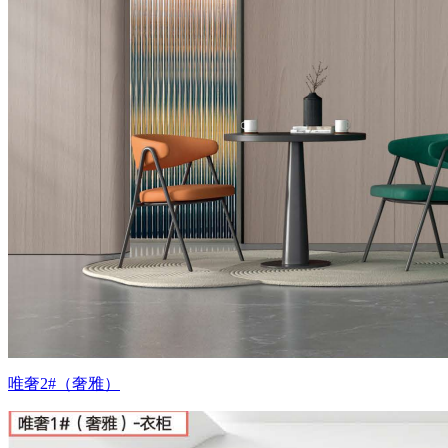
唯奢2#（奢雅）