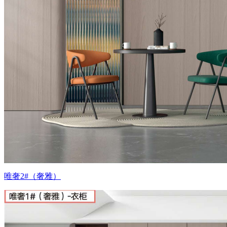
唯奢2#（奢雅）