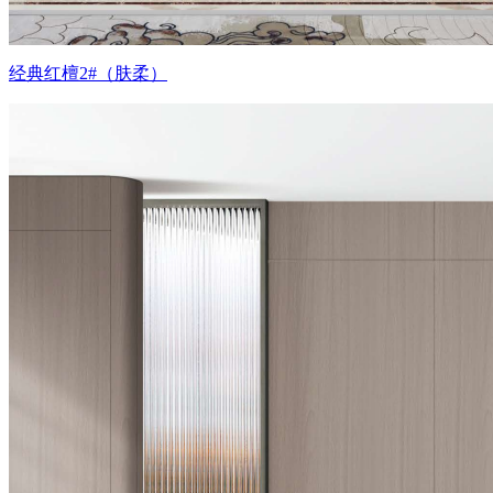
经典红檀2#（肤柔）