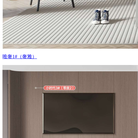
唯奢1#（奢雅）