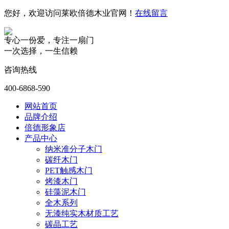
您好，欢迎访问莱欧倍德木业官网！
在线留言
专心一份爱，专注一扇门
一次选择，一生信赖
咨询热线
400-6868-590
网站首页
品牌介绍
倍德形象店
产品中心
纳米准分子木门
碳纤木门
PET触感木门
烤漆木门
硅藻泥木门
全木系列
无漆纯实木材质工艺
碳晶工艺