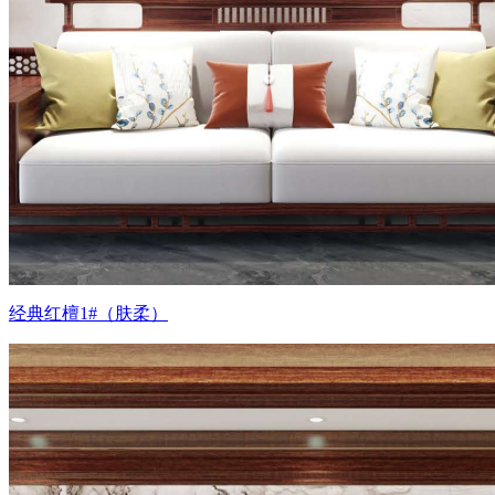
经典红檀1#（肤柔）