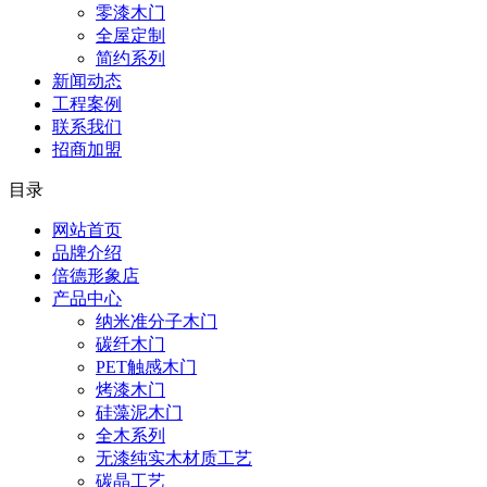
零漆木门
全屋定制
简约系列
新闻动态
工程案例
联系我们
招商加盟
目录
网站首页
品牌介绍
倍德形象店
产品中心
纳米准分子木门
碳纤木门
PET触感木门
烤漆木门
硅藻泥木门
全木系列
无漆纯实木材质工艺
碳晶工艺