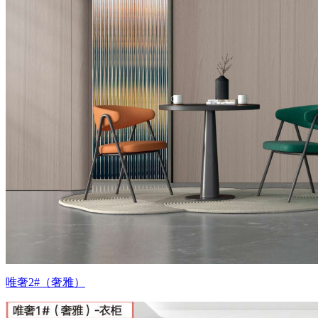
唯奢2#（奢雅）