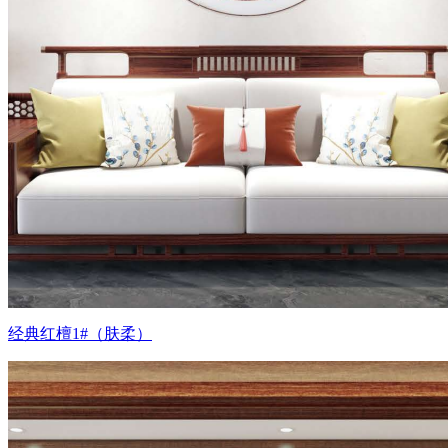
经典红檀1#（肤柔）