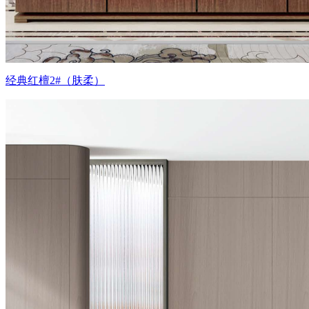
经典红檀2#（肤柔）