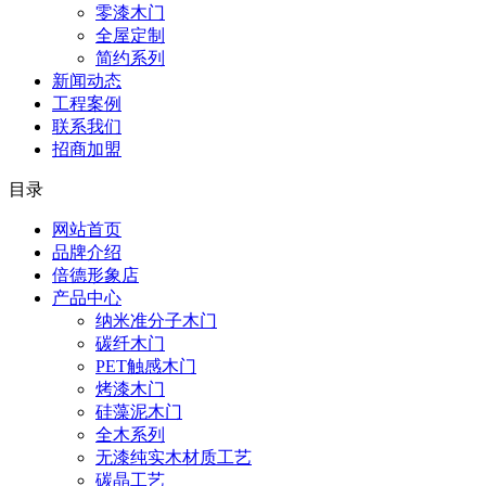
零漆木门
全屋定制
简约系列
新闻动态
工程案例
联系我们
招商加盟
目录
网站首页
品牌介绍
倍德形象店
产品中心
纳米准分子木门
碳纤木门
PET触感木门
烤漆木门
硅藻泥木门
全木系列
无漆纯实木材质工艺
碳晶工艺