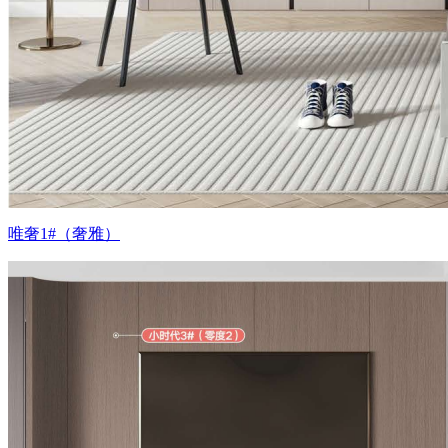
唯奢1#（奢雅）