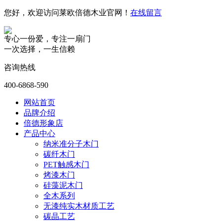
您好，欢迎访问莱欧倍德木业官网！
在线留言
专心一份爱，专注一扇门
一次选择，一生信赖
咨询热线
400-6868-590
网站首页
品牌介绍
倍德形象店
产品中心
纳米准分子木门
碳纤木门
PET触感木门
烤漆木门
硅藻泥木门
全木系列
无漆纯实木材质工艺
碳晶工艺