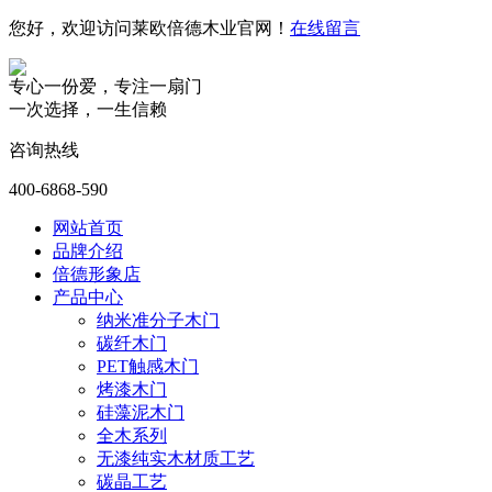
您好，欢迎访问莱欧倍德木业官网！
在线留言
专心一份爱，专注一扇门
一次选择，一生信赖
咨询热线
400-6868-590
网站首页
品牌介绍
倍德形象店
产品中心
纳米准分子木门
碳纤木门
PET触感木门
烤漆木门
硅藻泥木门
全木系列
无漆纯实木材质工艺
碳晶工艺