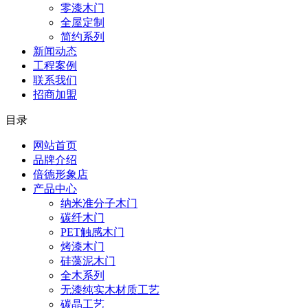
零漆木门
全屋定制
简约系列
新闻动态
工程案例
联系我们
招商加盟
目录
网站首页
品牌介绍
倍德形象店
产品中心
纳米准分子木门
碳纤木门
PET触感木门
烤漆木门
硅藻泥木门
全木系列
无漆纯实木材质工艺
碳晶工艺