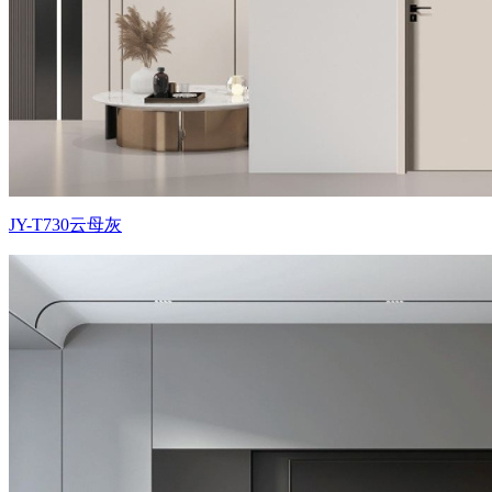
JY-T730云母灰