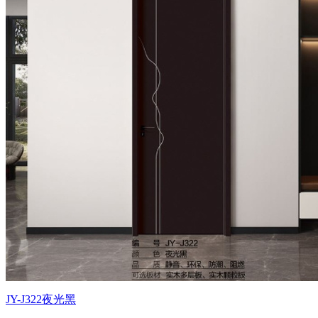
JY-J322夜光黑