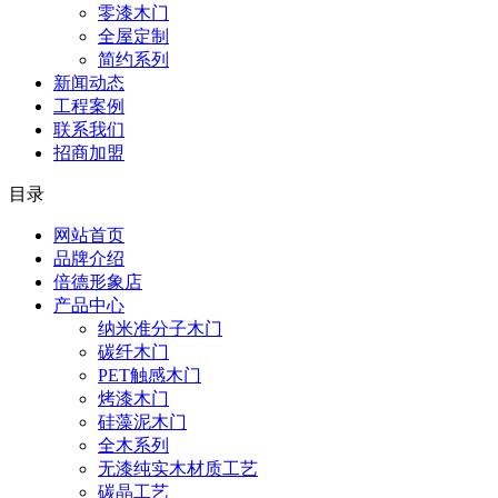
零漆木门
全屋定制
简约系列
新闻动态
工程案例
联系我们
招商加盟
目录
网站首页
品牌介绍
倍德形象店
产品中心
纳米准分子木门
碳纤木门
PET触感木门
烤漆木门
硅藻泥木门
全木系列
无漆纯实木材质工艺
碳晶工艺