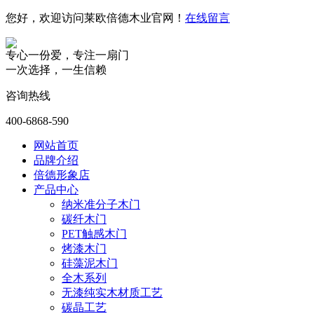
您好，欢迎访问莱欧倍德木业官网！
在线留言
专心一份爱，专注一扇门
一次选择，一生信赖
咨询热线
400-6868-590
网站首页
品牌介绍
倍德形象店
产品中心
纳米准分子木门
碳纤木门
PET触感木门
烤漆木门
硅藻泥木门
全木系列
无漆纯实木材质工艺
碳晶工艺