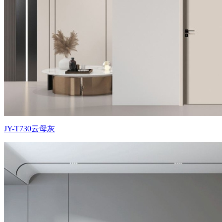
JY-T730云母灰