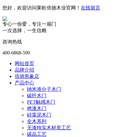
您好，欢迎访问莱欧倍德木业官网！
在线留言
专心一份爱，专注一扇门
一次选择，一生信赖
咨询热线
400-6868-590
网站首页
品牌介绍
倍德形象店
产品中心
纳米准分子木门
碳纤木门
PET触感木门
烤漆木门
硅藻泥木门
全木系列
无漆纯实木材质工艺
碳晶工艺