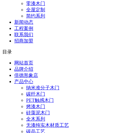
零漆木门
全屋定制
简约系列
新闻动态
工程案例
联系我们
招商加盟
目录
网站首页
品牌介绍
倍德形象店
产品中心
纳米准分子木门
碳纤木门
PET触感木门
烤漆木门
硅藻泥木门
全木系列
无漆纯实木材质工艺
碳晶工艺