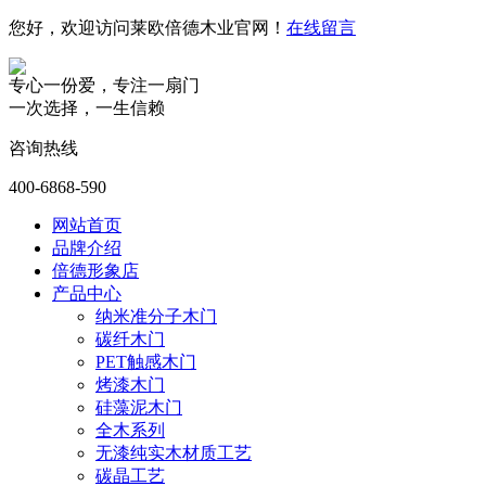
您好，欢迎访问莱欧倍德木业官网！
在线留言
专心一份爱，专注一扇门
一次选择，一生信赖
咨询热线
400-6868-590
网站首页
品牌介绍
倍德形象店
产品中心
纳米准分子木门
碳纤木门
PET触感木门
烤漆木门
硅藻泥木门
全木系列
无漆纯实木材质工艺
碳晶工艺