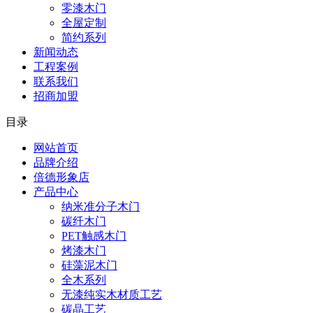
零漆木门
全屋定制
简约系列
新闻动态
工程案例
联系我们
招商加盟
目录
网站首页
品牌介绍
倍德形象店
产品中心
纳米准分子木门
碳纤木门
PET触感木门
烤漆木门
硅藻泥木门
全木系列
无漆纯实木材质工艺
碳晶工艺