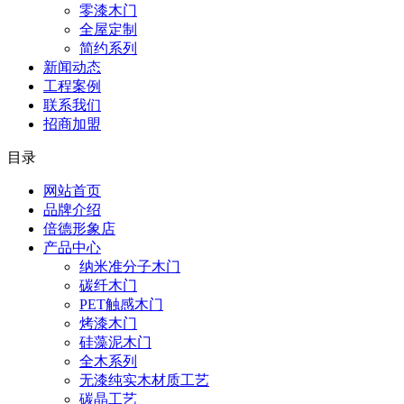
零漆木门
全屋定制
简约系列
新闻动态
工程案例
联系我们
招商加盟
目录
网站首页
品牌介绍
倍德形象店
产品中心
纳米准分子木门
碳纤木门
PET触感木门
烤漆木门
硅藻泥木门
全木系列
无漆纯实木材质工艺
碳晶工艺