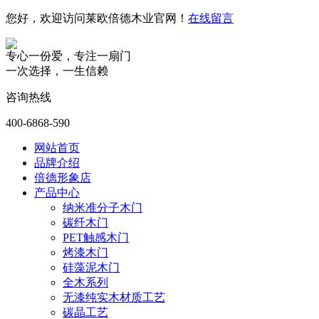
您好，欢迎访问莱欧倍德木业官网！
在线留言
专心一份爱，专注一扇门
一次选择，一生信赖
咨询热线
400-6868-590
网站首页
品牌介绍
倍德形象店
产品中心
纳米准分子木门
碳纤木门
PET触感木门
烤漆木门
硅藻泥木门
全木系列
无漆纯实木材质工艺
碳晶工艺