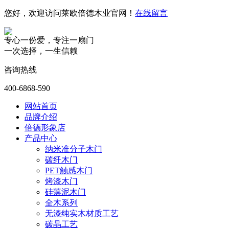
您好，欢迎访问莱欧倍德木业官网！
在线留言
专心一份爱，专注一扇门
一次选择，一生信赖
咨询热线
400-6868-590
网站首页
品牌介绍
倍德形象店
产品中心
纳米准分子木门
碳纤木门
PET触感木门
烤漆木门
硅藻泥木门
全木系列
无漆纯实木材质工艺
碳晶工艺