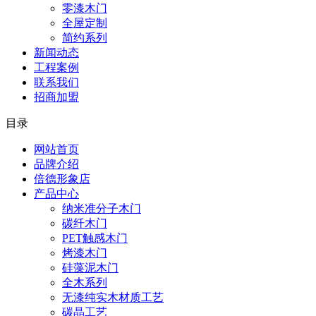
零漆木门
全屋定制
简约系列
新闻动态
工程案例
联系我们
招商加盟
目录
网站首页
品牌介绍
倍德形象店
产品中心
纳米准分子木门
碳纤木门
PET触感木门
烤漆木门
硅藻泥木门
全木系列
无漆纯实木材质工艺
碳晶工艺