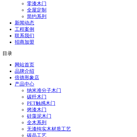
零漆木门
全屋定制
简约系列
新闻动态
工程案例
联系我们
招商加盟
目录
网站首页
品牌介绍
倍德形象店
产品中心
纳米准分子木门
碳纤木门
PET触感木门
烤漆木门
硅藻泥木门
全木系列
无漆纯实木材质工艺
碳晶工艺