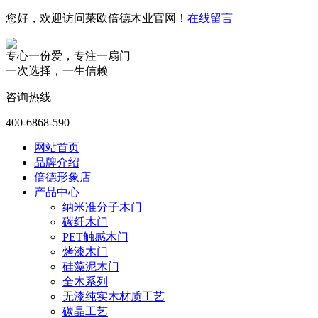
您好，欢迎访问莱欧倍德木业官网！
在线留言
专心一份爱，专注一扇门
一次选择，一生信赖
咨询热线
400-6868-590
网站首页
品牌介绍
倍德形象店
产品中心
纳米准分子木门
碳纤木门
PET触感木门
烤漆木门
硅藻泥木门
全木系列
无漆纯实木材质工艺
碳晶工艺