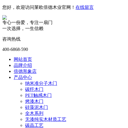
您好，欢迎访问莱欧倍德木业官网！
在线留言
专心一份爱，专注一扇门
一次选择，一生信赖
咨询热线
400-6868-590
网站首页
品牌介绍
倍德形象店
产品中心
纳米准分子木门
碳纤木门
PET触感木门
烤漆木门
硅藻泥木门
全木系列
无漆纯实木材质工艺
碳晶工艺