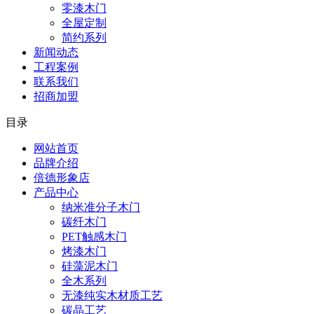
零漆木门
全屋定制
简约系列
新闻动态
工程案例
联系我们
招商加盟
目录
网站首页
品牌介绍
倍德形象店
产品中心
纳米准分子木门
碳纤木门
PET触感木门
烤漆木门
硅藻泥木门
全木系列
无漆纯实木材质工艺
碳晶工艺