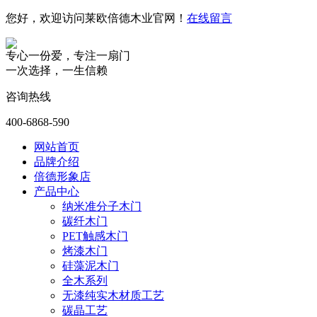
您好，欢迎访问莱欧倍德木业官网！
在线留言
专心一份爱，专注一扇门
一次选择，一生信赖
咨询热线
400-6868-590
网站首页
品牌介绍
倍德形象店
产品中心
纳米准分子木门
碳纤木门
PET触感木门
烤漆木门
硅藻泥木门
全木系列
无漆纯实木材质工艺
碳晶工艺