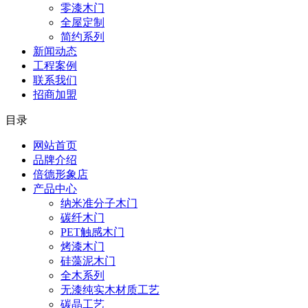
零漆木门
全屋定制
简约系列
新闻动态
工程案例
联系我们
招商加盟
目录
网站首页
品牌介绍
倍德形象店
产品中心
纳米准分子木门
碳纤木门
PET触感木门
烤漆木门
硅藻泥木门
全木系列
无漆纯实木材质工艺
碳晶工艺