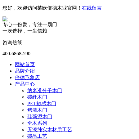
您好，欢迎访问莱欧倍德木业官网！
在线留言
专心一份爱，专注一扇门
一次选择，一生信赖
咨询热线
400-6868-590
网站首页
品牌介绍
倍德形象店
产品中心
纳米准分子木门
碳纤木门
PET触感木门
烤漆木门
硅藻泥木门
全木系列
无漆纯实木材质工艺
碳晶工艺