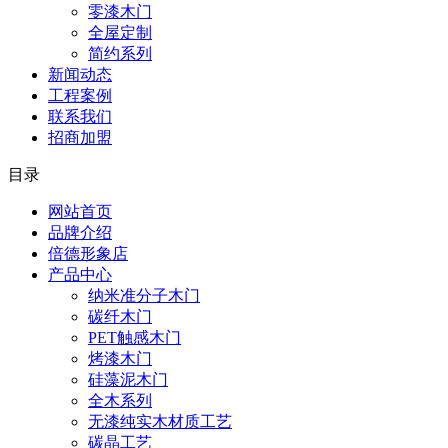
零漆木门
全屋定制
简约系列
新闻动态
工程案例
联系我们
招商加盟
目录
网站首页
品牌介绍
倍德形象店
产品中心
纳米准分子木门
碳纤木门
PET触感木门
烤漆木门
硅藻泥木门
全木系列
无漆纯实木材质工艺
碳晶工艺